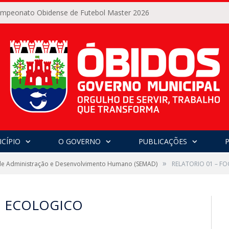
Campeonato Obidense de Futebol Master 2026
CÍPIO
O GOVERNO
PUBLICAÇÕES
»
l de Administração e Desenvolvimento Humano (SEMAD)
RELATORIO 01 – F
O ECOLOGICO