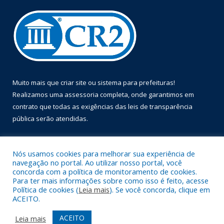
Muito mais que
criar site
ou
sistema para prefeituras
!
Realizamos uma
assessoria
completa, onde garantimos em
contrato que todas as exigências das
leis de transparência
pública
serão atendidas.
Conheça o
PNTP
e o
Radar da Transparência Pública
Nós usamos cookies para melhorar sua experiência de
navegação no portal. Ao utilizar nosso portal, você
concorda com a política de monitoramento de cookies.
Para ter mais informações sobre como isso é feito, acesse
Política de cookies (
Leia mais
). Se você concorda, clique em
Todos os direitos reservados a Prefeitura Municipal de Óbidos.
ACEITO.
Mapa do Site
Acessar Área Administrativa
ACEITO
Leia mais