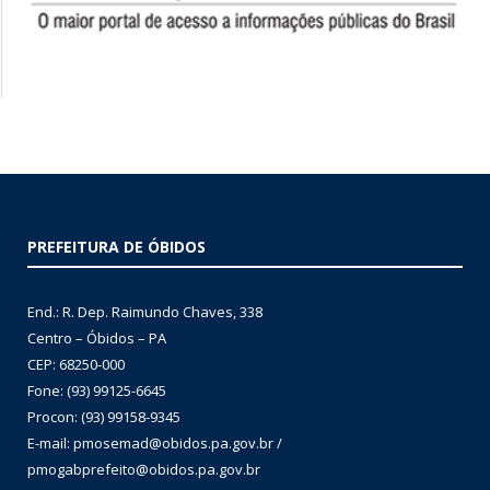
PREFEITURA DE ÓBIDOS
End.: R. Dep. Raimundo Chaves, 338
Centro – Óbidos – PA
CEP: 68250-000
Fone: (93) 99125-6645
Procon: (93) 99158-9345
E-mail: pmosemad@obidos.pa.gov.br /
pmogabprefeito@obidos.pa.gov.br