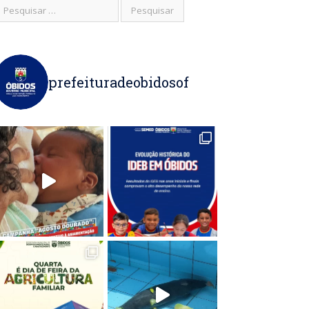
prefeituradeobidosof