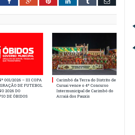
tter
Facebook
Google+
Pinterest
LinkedIn
Tumblr
Email
º 001/2026 – III COPA
Carimbó da Terra do Distrito de
EGRAÇÃO DE FUTEBOL
Curuai vence o 4º Concurso
O 2026 DO
Intermunicipal de Carimbó do
IO DE ÓBIDOS
Arraiá dos Pauxis