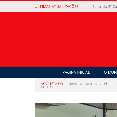
ÚLTIMAS ATUALIZAÇÕES:
Edital do 2º 
PÁGINA INICIAL
O MUNI
»
»
VOCÊ ESTÁ EM:
Home
Notícias
Plano de
(IDEFLOR-Bio).