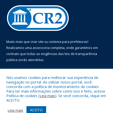
Muito mais que
criar site
ou
sistema para prefeituras
!
Realizamos uma
assessoria
completa, onde garantimos em
contrato que todas as exigências das
leis de transparência
pública
serão atendidas.
Conheça o
PNTP
e o
Radar da Transparência Pública
Nós usamos cookies para melhorar sua experiência de
navegação no portal. Ao utilizar nosso portal, você
concorda com a política de monitoramento de cookies.
Para ter mais informações sobre como isso é feito, acesse
Política de cookies (
Leia mais
). Se você concorda, clique em
Todos os direitos reservados a Prefeitura Municipal de Óbidos.
ACEITO.
Mapa do Site
Acessar Área Administrativa
ACEITO
Leia mais