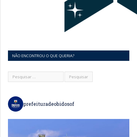
NÃO ENCONTROU O QUE QUERIA?
prefeituradeobidosof