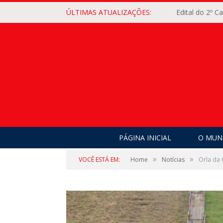
ÚLTIMAS ATUALIZAÇÕES:
Edital do 2º 
PÁGINA INICIAL
O MUNI
»
»
VOCÊ ESTÁ EM:
Home
Notícias
Orla da 