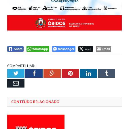
WhatsApp
Messenger
Post
Email
Share
COMPARTILHAR:
Twitter
Facebook
Google+
Pinterest
LinkedIn
Tumblr
Email
CONTEÚDO RELACIONADO