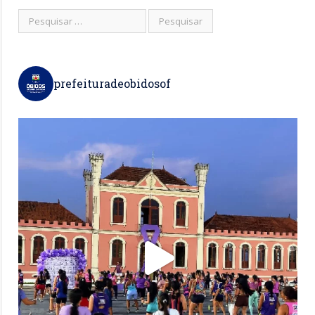
prefeituradeobidosof