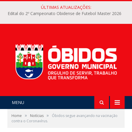
ÚLTIMAS ATUALIZAÇÕES:
Edital do 2º Campeonato Obidense de Futebol Master 2026
MENU
»
»
Home
Notícias
Óbidos segue avançando na vacinação
contra o Coronavírus.