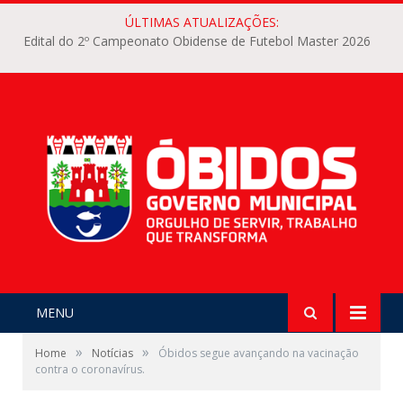
ÚLTIMAS ATUALIZAÇÕES:
Edital do 2º Campeonato Obidense de Futebol Master 2026
MENU
»
»
Home
Notícias
Óbidos segue avançando na vacinação
contra o coronavírus.