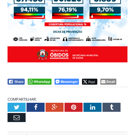
WhatsApp
Messenger
Post
Email
Share
COMPARTILHAR:
Twitter
Facebook
Google+
Pinterest
LinkedIn
Tumblr
Email