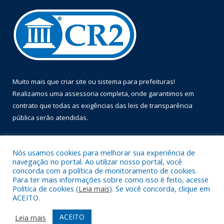
Muito mais que
criar site
ou
sistema para prefeituras
!
Realizamos uma
assessoria
completa, onde garantimos em
contrato que todas as exigências das
leis de transparência
pública
serão atendidas.
Conheça o
PNTP
e o
Radar da Transparência Pública
Nós usamos cookies para melhorar sua experiência de
navegação no portal. Ao utilizar nosso portal, você
concorda com a política de monitoramento de cookies.
Para ter mais informações sobre como isso é feito, acesse
Política de cookies (
Leia mais
). Se você concorda, clique em
Todos os direitos reservados a Prefeitura Municipal de Óbidos.
ACEITO.
Mapa do Site
Acessar Área Administrativa
ACEITO
Leia mais