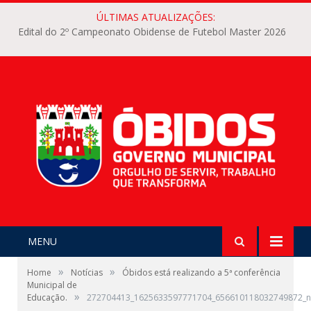
ÚLTIMAS ATUALIZAÇÕES:
Edital do 2º Campeonato Obidense de Futebol Master 2026
MENU
»
»
Home
Notícias
Óbidos está realizando a 5ª conferência
Municipal de
»
Educação.
272704413_1625633597771704_656610118032749872_n