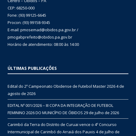
Centro – Óbidos – PA
CEP: 68250-000
Fone: (93) 99125-6645
Procon: (93) 99158-9345
E-mail: pmosemad@obidos.pa.gov.br /
pmogabprefeito@obidos.pa.gov.br
Horário de atendimento: 08:00 às 14:00
ÚLTIMAS PUBLICAÇÕES
Edital do 2º Campeonato Obidense de Futebol Master 2026
4 de
agosto de 2026
EDITAL Nº 001/2026 – III COPA DA INTEGRAÇÃO DE FUTEBOL
FEMININO 2026 DO MUNICÍPIO DE ÓBIDOS
29 de julho de 2026
Carimbó da Terra do Distrito de Curuai vence o 4º Concurso
Intermunicipal de Carimbó do Arraiá dos Pauxis
4 de julho de