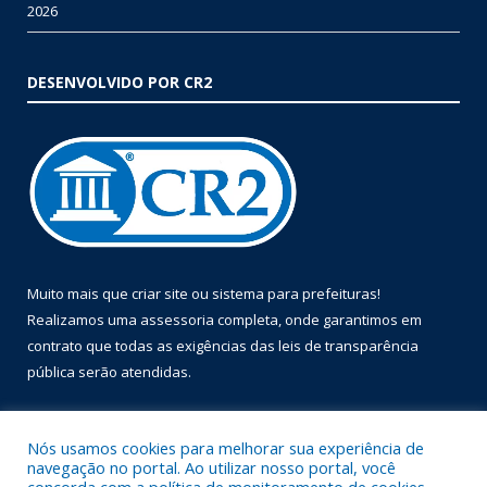
2026
DESENVOLVIDO POR CR2
Muito mais que
criar site
ou
sistema para prefeituras
!
Realizamos uma
assessoria
completa, onde garantimos em
contrato que todas as exigências das
leis de transparência
pública
serão atendidas.
Conheça o
PNTP
e o
Radar da Transparência Pública
Nós usamos cookies para melhorar sua experiência de
navegação no portal. Ao utilizar nosso portal, você