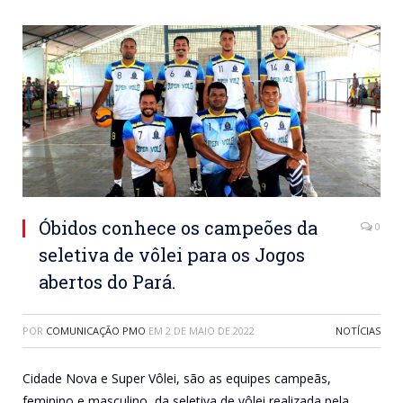
Óbidos conhece os campeões da
0
seletiva de vôlei para os Jogos
abertos do Pará.
POR
COMUNICAÇÃO PMO
EM
2 DE MAIO DE 2022
NOTÍCIAS
Cidade Nova e Super Vôlei, são as equipes campeãs,
feminino e masculino, da seletiva de vôlei realizada pela