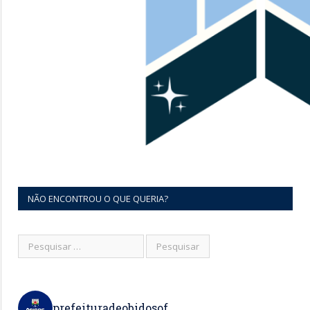
NÃO ENCONTROU O QUE QUERIA?
prefeituradeobidosof