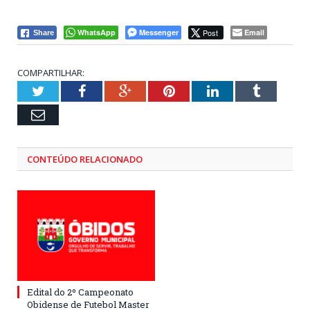
WhatsApp
Messenger
Post
Email
Share
COMPARTILHAR:
Twitter
Facebook
Google+
Pinterest
LinkedIn
Tumblr
Email
CONTEÚDO RELACIONADO
Edital do 2º Campeonato
Obidense de Futebol Master