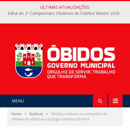
ÚLTIMAS ATUALIZAÇÕES:
Edital do 2º Campeonato Obidense de Futebol Master 2026
MENU
»
»
Home
Notícias
Óbidos conhece os campeões da
seletiva de vôlei para os Jogos abertos do Pará.