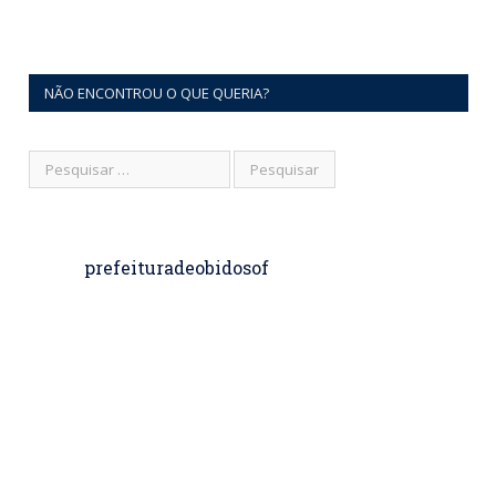
NÃO ENCONTROU O QUE QUERIA?
prefeituradeobidosof