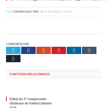
POR
COMUNICAÇÃO PMO
EM
28 DE MARÇO DE 2022
COMPARTILHAR:
Twitter
Facebook
Google+
Pinterest
LinkedIn
Tumblr
Email
CONTEÚDO RELACIONADO
Edital do 2º Campeonato
Obidense de Futebol Master
2026