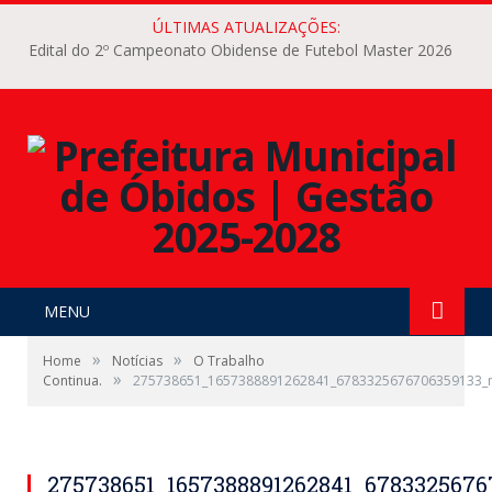
ÚLTIMAS ATUALIZAÇÕES:
Edital do 2º Campeonato Obidense de Futebol Master 2026
MENU
»
»
Home
Notícias
O Trabalho
»
Continua.
275738651_1657388891262841_6783325676706359133_
275738651_1657388891262841_6783325676