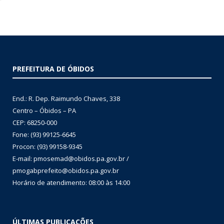
PREFEITURA DE ÓBIDOS
End.: R. Dep. Raimundo Chaves, 338
Centro – Óbidos – PA
CEP: 68250-000
Fone: (93) 99125-6645
Procon: (93) 99158-9345
E-mail: pmosemad@obidos.pa.gov.br /
pmogabprefeito@obidos.pa.gov.br
Horário de atendimento: 08:00 às 14:00
ÚLTIMAS PUBLICAÇÕES