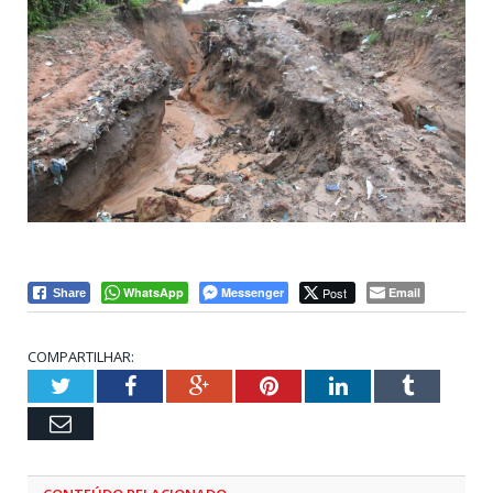
WhatsApp
Messenger
Post
Email
Share
COMPARTILHAR:
Twitter
Facebook
Google+
Pinterest
LinkedIn
Tumblr
Email