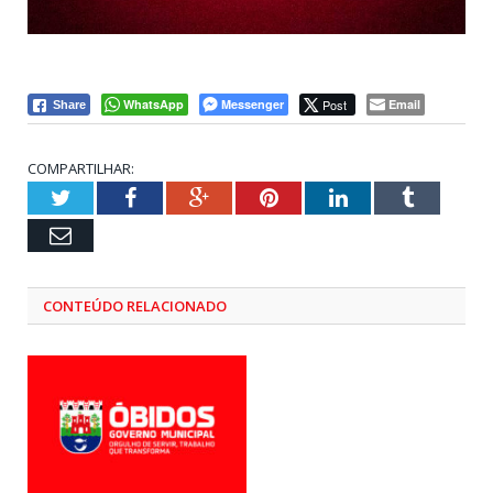
WhatsApp
Messenger
Post
Email
Share
COMPARTILHAR:
Twitter
Facebook
Google+
Pinterest
LinkedIn
Tumblr
Email
CONTEÚDO RELACIONADO