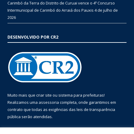
Carimbó da Terra do Distrito de Curuai vence o 4º Concurso
Intermunicipal de Carimbó do Arraiá dos Pauxis
4 de julho de
2026
DESENVOLVIDO POR CR2
Muito mais que
criar site
ou
sistema para prefeituras
!
Realizamos uma
assessoria
completa, onde garantimos em
contrato que todas as exigências das
leis de transparência
pública
serão atendidas.
Conheça o
PNTP
e o
Radar da Transparência Pública