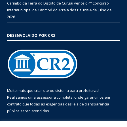
Carimbó da Terra do Distrito de Curuai vence o 4º Concurso
Intermunicipal de Carimbó do Arraiá dos Pauxis
4 de julho de
2026
DESENVOLVIDO POR CR2
Muito mais que
criar site
ou
sistema para prefeituras
!
Realizamos uma
assessoria
completa, onde garantimos em
contrato que todas as exigências das
leis de transparência
pública
serão atendidas.
Conheça o
PNTP
e o
Radar da Transparência Pública