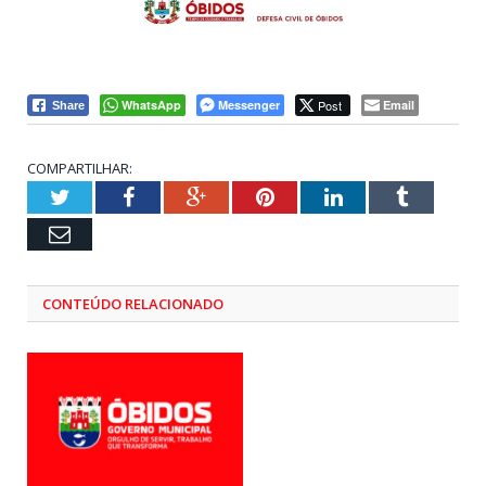
WhatsApp
Messenger
Post
Email
Share
COMPARTILHAR:
Twitter
Facebook
Google+
Pinterest
LinkedIn
Tumblr
Email
CONTEÚDO RELACIONADO