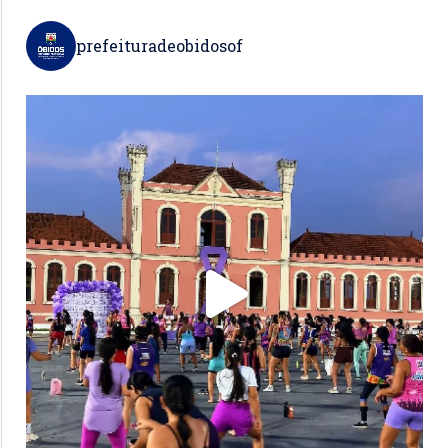
prefeituradeobidosof