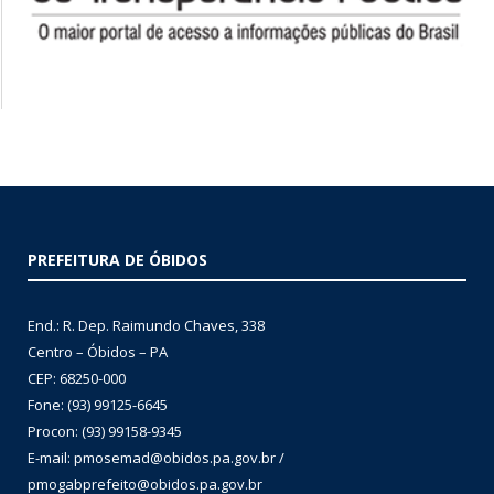
PREFEITURA DE ÓBIDOS
End.: R. Dep. Raimundo Chaves, 338
Centro – Óbidos – PA
CEP: 68250-000
Fone: (93) 99125-6645
Procon: (93) 99158-9345
E-mail: pmosemad@obidos.pa.gov.br /
pmogabprefeito@obidos.pa.gov.br