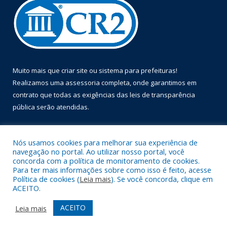
Muito mais que
criar site
ou
sistema para prefeituras
!
Realizamos uma
assessoria
completa, onde garantimos em
contrato que todas as exigências das
leis de transparência
pública
serão atendidas.
Conheça o
PNTP
e o
Radar da Transparência Pública
Nós usamos cookies para melhorar sua experiência de
navegação no portal. Ao utilizar nosso portal, você
concorda com a política de monitoramento de cookies.
Para ter mais informações sobre como isso é feito, acesse
Política de cookies (
Leia mais
). Se você concorda, clique em
Todos os direitos reservados a Prefeitura Municipal de Óbidos.
ACEITO.
Mapa do Site
Acessar Área Administrativa
ACEITO
Leia mais
Acessar Webmail