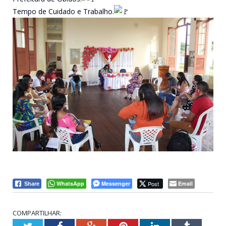
Tempo de Cuidado e Trabalho.
WhatsApp
Messenger
Post
Email
Share
COMPARTILHAR:
Twitter
Facebook
Google+
Pinterest
LinkedIn
Tumblr