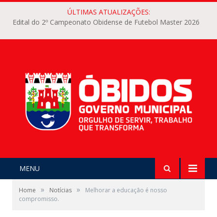
ÚLTIMAS ATUALIZAÇÕES:
Edital do 2º Campeonato Obidense de Futebol Master 2026
MENU
»
»
Home
Notícias
Melhorar a educação é nosso
compromisso.