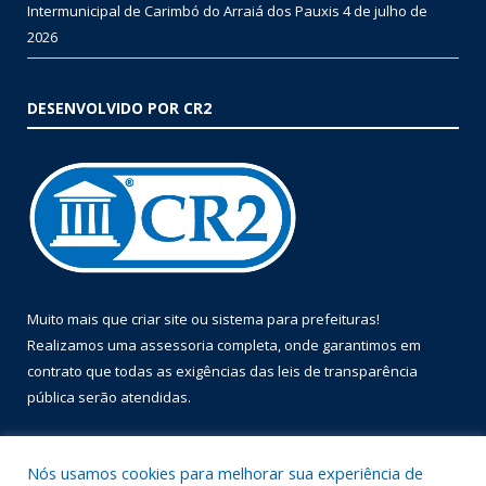
Intermunicipal de Carimbó do Arraiá dos Pauxis
4 de julho de
2026
DESENVOLVIDO POR CR2
Muito mais que
criar site
ou
sistema para prefeituras
!
Realizamos uma
assessoria
completa, onde garantimos em
contrato que todas as exigências das
leis de transparência
pública
serão atendidas.
Conheça o
PNTP
e o
Radar da Transparência Pública
Nós usamos cookies para melhorar sua experiência de