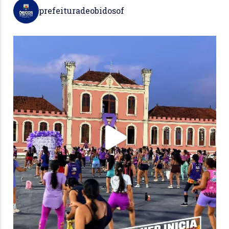
prefeituradeobidosof