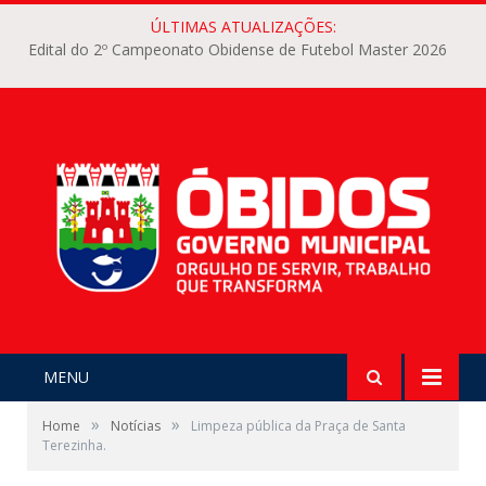
ÚLTIMAS ATUALIZAÇÕES:
Edital do 2º Campeonato Obidense de Futebol Master 2026
MENU
»
»
Home
Notícias
Limpeza pública da Praça de Santa
Terezinha.