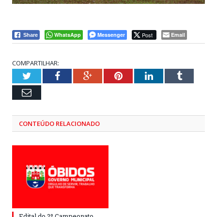
WhatsApp
Messenger
Post
Email
Share
COMPARTILHAR:
Twitter
Facebook
Google+
Pinterest
LinkedIn
Tumblr
Email
CONTEÚDO RELACIONADO
Edital do 2º Campeonato