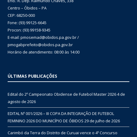
End.: R. Dep. Raimundo Chaves, 338
Centro – Óbidos – PA
CEP: 68250-000
Fone: (93) 99125-6645
Procon: (93) 99158-9345
E-mail: pmosemad@obidos.pa.gov.br /
pmogabprefeito@obidos.pa.gov.br
Horário de atendimento: 08:00 às 14:00
ÚLTIMAS PUBLICAÇÕES
Edital do 2º Campeonato Obidense de Futebol Master 2026
4 de
agosto de 2026
EDITAL Nº 001/2026 – III COPA DA INTEGRAÇÃO DE FUTEBOL
FEMININO 2026 DO MUNICÍPIO DE ÓBIDOS
29 de julho de 2026
Carimbó da Terra do Distrito de Curuai vence o 4º Concurso