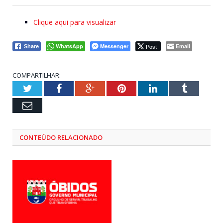
Clique aqui para visualizar
WhatsApp
Messenger
Post
Email
Share
COMPARTILHAR:
Twitter
Facebook
Google+
Pinterest
LinkedIn
Tumblr
Email
CONTEÚDO RELACIONADO