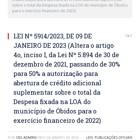
sobre o total da Despesa fixada na LOA do município de Óbidos
para o exercício financeiro de 2022)
LEI Nº 5914/2023, DE 09 DE
0
JANEIRO DE 2023 (Altera o artigo
4o, inciso I, da Lei Nº 5.894 de 30 de
dezembro de 2021, passando de 30%
para 50% a autorização para
abertura de crédito adicional
suplementar sobre o total da
Despesa fixada na LOA do
município de Óbidos para o
exercício financeiro de 2022)
POR
CR2-ADMIN5
EM
9 DE JANEIRO DE 2023
LEIS
,
PUBLICAÇÕES OFICIAIS