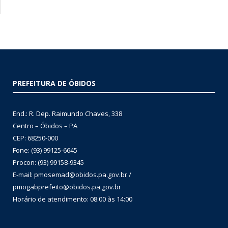
PREFEITURA DE ÓBIDOS
End.: R. Dep. Raimundo Chaves, 338
Centro – Óbidos – PA
CEP: 68250-000
Fone: (93) 99125-6645
Procon: (93) 99158-9345
E-mail: pmosemad@obidos.pa.gov.br /
pmogabprefeito@obidos.pa.gov.br
Horário de atendimento: 08:00 às 14:00