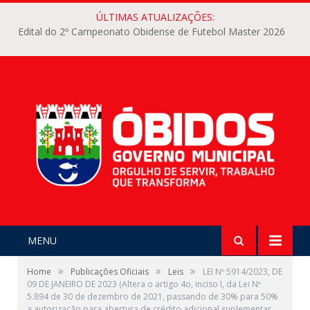
ÚLTIMAS ATUALIZAÇÕES:
Edital do 2º Campeonato Obidense de Futebol Master 2026
MENU
»
»
»
Home
Publicações Oficiais
Leis
LEI Nº 5914/2023, DE
09 DE JANEIRO DE 2023 (Altera o artigo 4o, inciso I, da Lei Nº
5.894 de 30 de dezembro de 2021, passando de 30% para 50%
a autorização para abertura de crédito adicional suplementar