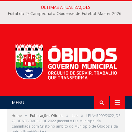
ÚLTIMAS ATUALIZAÇÕES:
Edital do 2º Campeonato Obidense de Futebol Master 2026
MENU
»
»
»
Home
Publicações Oficiais
Leis
LEI Nº 5909/2022, DE
23 DE NOVEMBRO DE 2022 (Institui o Dia Municipal da
Caminhada com Cristo no âmbito do Município de Óbidos e da
outras Providências)