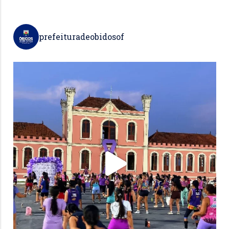
prefeituradeobidosof