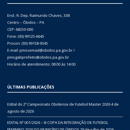
End.: R. Dep. Raimundo Chaves, 338
Centro – Óbidos – PA
CEP: 68250-000
Fone: (93) 99125-6645
Procon: (93) 99158-9345
E-mail: pmosemad@obidos.pa.gov.br /
pmogabprefeito@obidos.pa.gov.br
Horário de atendimento: 08:00 às 14:00
ÚLTIMAS PUBLICAÇÕES
Edital do 2º Campeonato Obidense de Futebol Master 2026
4 de
agosto de 2026
EDITAL Nº 001/2026 – III COPA DA INTEGRAÇÃO DE FUTEBOL
FEMININO 2026 DO MUNICÍPIO DE ÓBIDOS
29 de julho de 2026