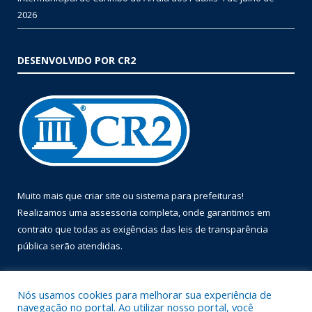
2026
DESENVOLVIDO POR CR2
Muito mais que
criar site
ou
sistema para prefeituras
!
Realizamos uma
assessoria
completa, onde garantimos em
contrato que todas as exigências das
leis de transparência
pública
serão atendidas.
Conheça o
PNTP
e o
Radar da Transparência Pública
Nós usamos cookies para melhorar sua experiência de
navegação no portal. Ao utilizar nosso portal, você