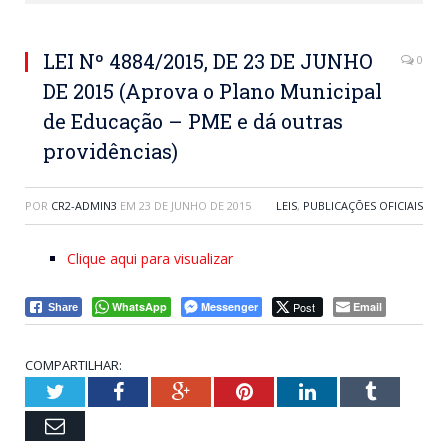
LEI Nº 4884/2015, DE 23 DE JUNHO
0
DE 2015 (Aprova o Plano Municipal
de Educação – PME e dá outras
providências)
POR
CR2-ADMIN3
EM
23 DE JUNHO DE 2015
LEIS
,
PUBLICAÇÕES OFICIAIS
Clique aqui para visualizar
WhatsApp
Messenger
Post
Email
Share
COMPARTILHAR:
Twitter
Facebook
Google+
Pinterest
LinkedIn
Tumblr
Email