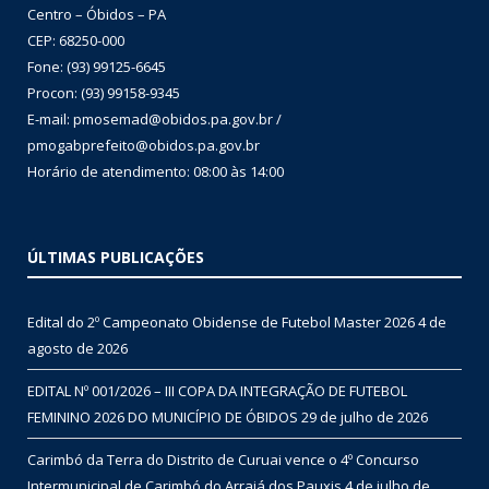
Centro – Óbidos – PA
CEP: 68250-000
Fone: (93) 99125-6645
Procon: (93) 99158-9345
E-mail: pmosemad@obidos.pa.gov.br /
pmogabprefeito@obidos.pa.gov.br
Horário de atendimento: 08:00 às 14:00
ÚLTIMAS PUBLICAÇÕES
Edital do 2º Campeonato Obidense de Futebol Master 2026
4 de
agosto de 2026
EDITAL Nº 001/2026 – III COPA DA INTEGRAÇÃO DE FUTEBOL
FEMININO 2026 DO MUNICÍPIO DE ÓBIDOS
29 de julho de 2026
Carimbó da Terra do Distrito de Curuai vence o 4º Concurso
Intermunicipal de Carimbó do Arraiá dos Pauxis
4 de julho de