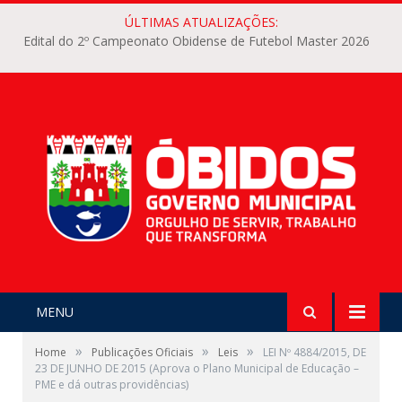
ÚLTIMAS ATUALIZAÇÕES:
Edital do 2º Campeonato Obidense de Futebol Master 2026
MENU
»
»
»
Home
Publicações Oficiais
Leis
LEI Nº 4884/2015, DE
23 DE JUNHO DE 2015 (Aprova o Plano Municipal de Educação –
PME e dá outras providências)