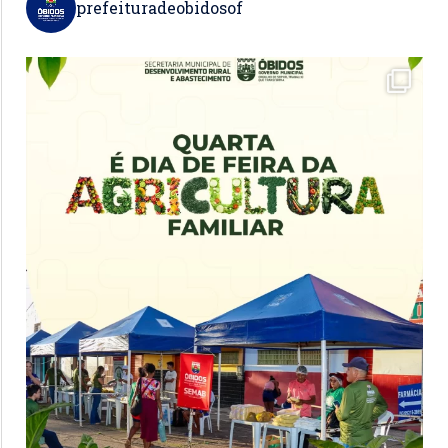
prefeituradeobidosof