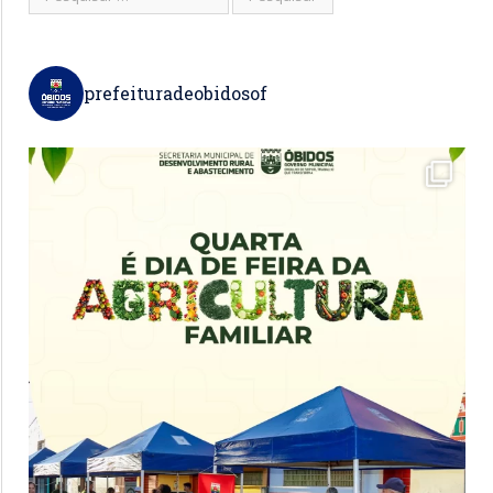
prefeituradeobidosof