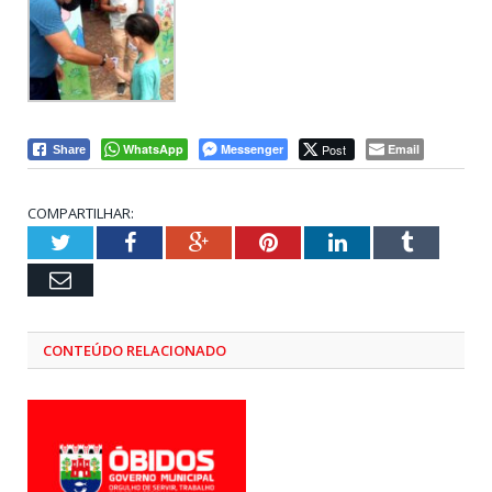
WhatsApp
Messenger
Post
Email
Share
COMPARTILHAR:
Twitter
Facebook
Google+
Pinterest
LinkedIn
Tumblr
Email
CONTEÚDO RELACIONADO