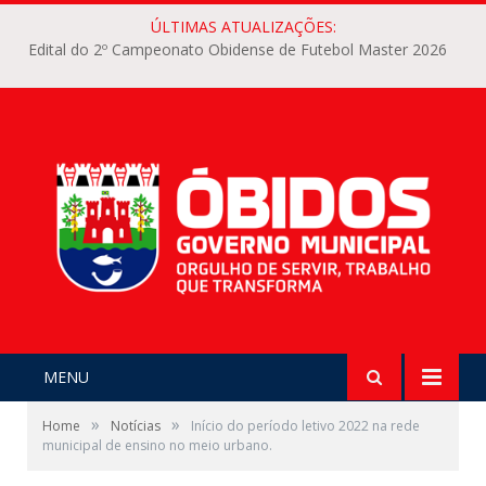
ÚLTIMAS ATUALIZAÇÕES:
Edital do 2º Campeonato Obidense de Futebol Master 2026
MENU
»
»
Home
Notícias
Início do período letivo 2022 na rede
municipal de ensino no meio urbano.