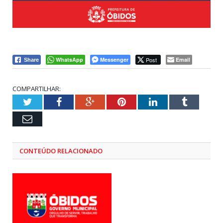
WhatsApp
Messenger
Post
Email
Share
COMPARTILHAR:
Twitter
Facebook
Google+
Pinterest
LinkedIn
Tumblr
Email
CONTEÚDO RELACIONADO