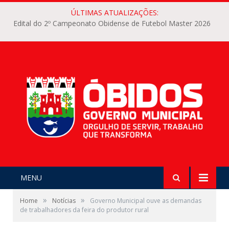
ÚLTIMAS ATUALIZAÇÕES:
Edital do 2º Campeonato Obidense de Futebol Master 2026
MENU
»
»
Home
Notícias
Governo Municipal ouve as demandas
de trabalhadores da feira do produtor rural