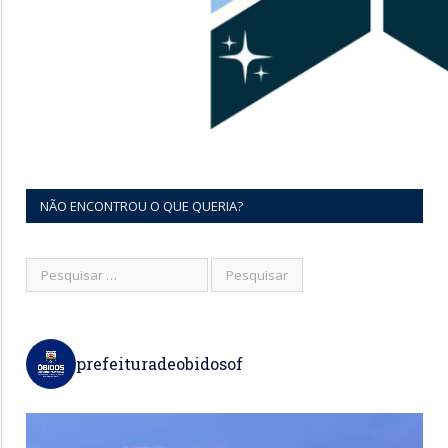
NÃO ENCONTROU O QUE QUERIA?
prefeituradeobidosof