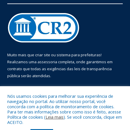
Muito mais que
criar site
ou
sistema para prefeituras
!
Realizamos uma
assessoria
completa, onde garantimos em
contrato que todas as exigências das
leis de transparência
pública
serão atendidas.
Conheça o
PNTP
e o
Radar da Transparência Pública
Nós usamos cookies para melhorar sua experiência de
navegação no portal. Ao utilizar nosso portal, você
concorda com a política de monitoramento de cookies.
Para ter mais informações sobre como isso é feito, acesse
Política de cookies (
Leia mais
). Se você concorda, clique em
Todos os direitos reservados a Prefeitura Municipal de Óbidos.
ACEITO.