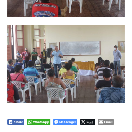
WhatsApp
Messenger
Post
Email
Share