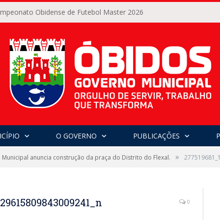
Campeonato Obidense de Futebol Master 2026
CÍPIO
O GOVERNO
PUBLICAÇÕES
»
Municipal anuncia construção da praça do Distrito do Flexal.
277519681_
129615809843009241_n
0