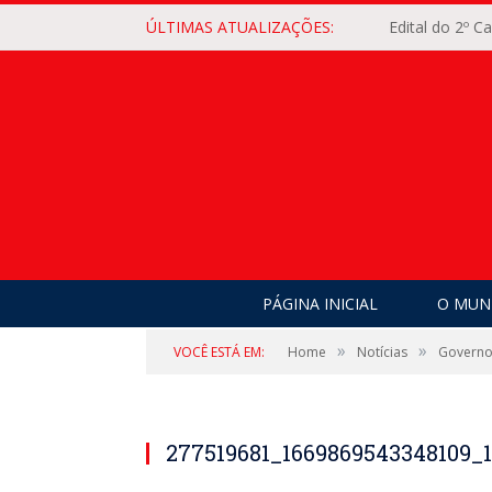
ÚLTIMAS ATUALIZAÇÕES:
Edital do 2º 
PÁGINA INICIAL
O MUNI
»
»
VOCÊ ESTÁ EM:
Home
Notícias
Governo 
277519681_1669869543348109_