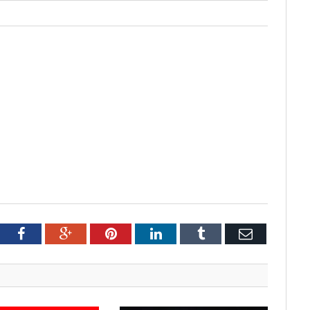
tter
Facebook
Google+
Pinterest
LinkedIn
Tumblr
Email