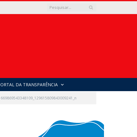
PORTAL DA TRANSPARÊNCIA
1669869543348109_129615809843009241_n