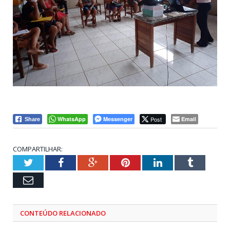
WhatsApp
Messenger
Post
Email
Share
COMPARTILHAR:
Twitter
Facebook
Google+
Pinterest
LinkedIn
Tumblr
Email
CONTEÚDO RELACIONADO