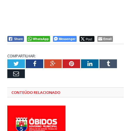
WhatsApp
Messenger
Post
Email
Share
COMPARTILHAR:
Twitter
Facebook
Google+
Pinterest
LinkedIn
Tumblr
Email
CONTEÚDO RELACIONADO