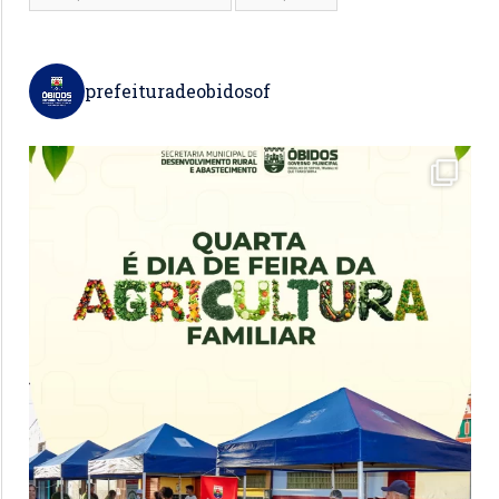
prefeituradeobidosof