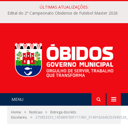
ÚLTIMAS ATUALIZAÇÕES:
Edital do 2º Campeonato Obidense de Futebol Master 2026
MENU
»
»
Home
Notícias
Entrega dos kits
»
Escolares.
275853253_1658897691111961_3149182645253945528_