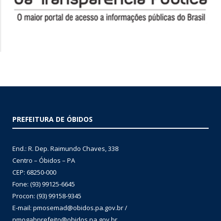
PREFEITURA DE ÓBIDOS
End.: R. Dep. Raimundo Chaves, 338
Centro – Óbidos – PA
CEP: 68250-000
Fone: (93) 99125-6645
Procon: (93) 99158-9345
E-mail: pmosemad@obidos.pa.gov.br /
pmogabprefeito@obidos.pa.gov.br