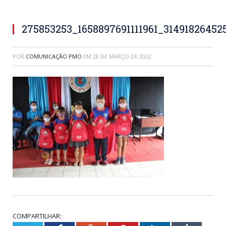
275853253_1658897691111961_3149182645
POR
COMUNICAÇÃO PMO
EM
28 DE MARÇO DE 2022
COMPARTILHAR: