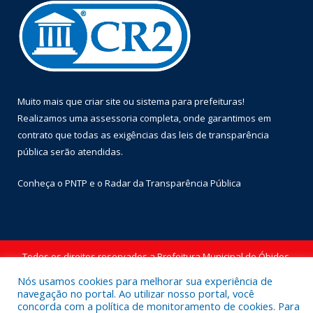
Muito mais que
criar site
ou
sistema para prefeituras
!
Realizamos uma
assessoria
completa, onde garantimos em
contrato que todas as exigências das
leis de transparência
pública
serão atendidas.
Conheça o
PNTP
e o
Radar da Transparência Pública
Todos os direitos reservados a Prefeitura Municipal de Óbidos.
Nós usamos cookies para melhorar sua experiência de
Mapa do Site
Acessar Área Administrativa
navegação no portal. Ao utilizar nosso portal, você
Acessar Webmail
concorda com a política de monitoramento de cookies. Para