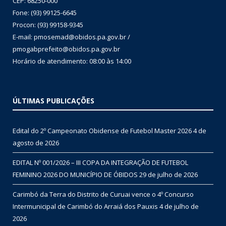
CEP: 68250-000
Fone: (93) 99125-6645
Procon: (93) 99158-9345
E-mail: pmosemad@obidos.pa.gov.br /
pmogabprefeito@obidos.pa.gov.br
Horário de atendimento: 08:00 às 14:00
ÚLTIMAS PUBLICAÇÕES
Edital do 2º Campeonato Obidense de Futebol Master 2026
4 de
agosto de 2026
EDITAL Nº 001/2026 – III COPA DA INTEGRAÇÃO DE FUTEBOL
FEMININO 2026 DO MUNICÍPIO DE ÓBIDOS
29 de julho de 2026
Carimbó da Terra do Distrito de Curuai vence o 4º Concurso
Intermunicipal de Carimbó do Arraiá dos Pauxis
4 de julho de
2026