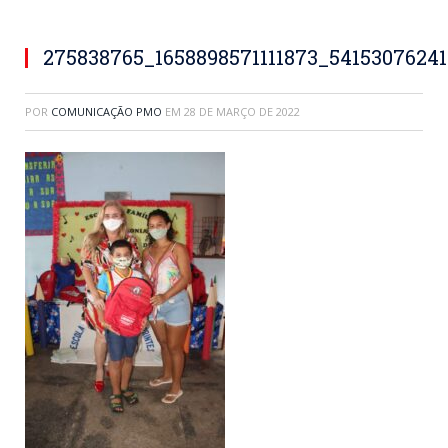
275838765_1658898571111873_5415307624
POR
COMUNICAÇÃO PMO
EM
28 DE MARÇO DE 2022