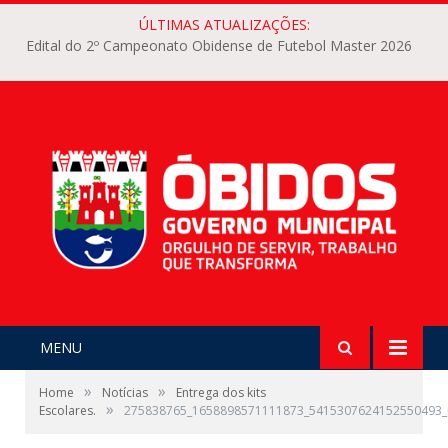
ÚLTIMAS ATUALIZAÇÕES:
Edital do 2º Campeonato Obidense de Futebol Master 2026
MENU
»
»
Home
Notícias
Entrega dos kits
»
Escolares.
275838765_1658898571111873_5415307624152550493_