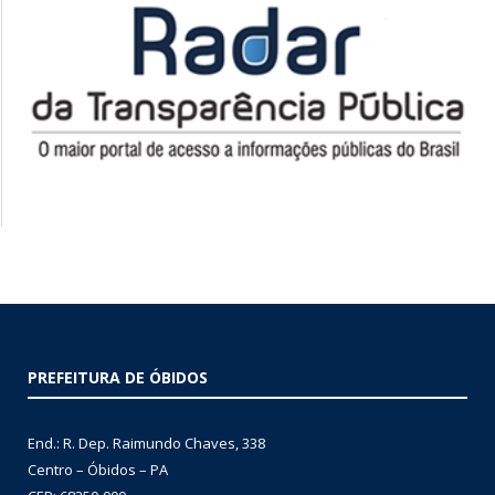
PREFEITURA DE ÓBIDOS
End.: R. Dep. Raimundo Chaves, 338
Centro – Óbidos – PA