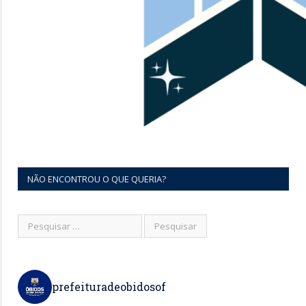
NÃO ENCONTROU O QUE QUERIA?
prefeituradeobidosof