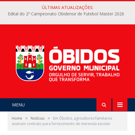
ÚLTIMAS ATUALIZAÇÕES:
Edital do 2º Campeonato Obidense de Futebol Master 2026
MENU
»
»
Home
Notícias
Em Óbidos, agricultores familiares
assinam contrato para fornecimento de merenda escolar