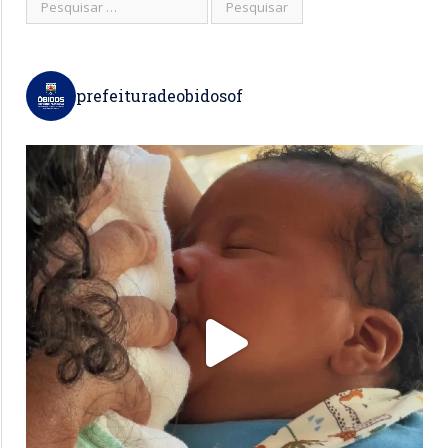
prefeituradeobidosof