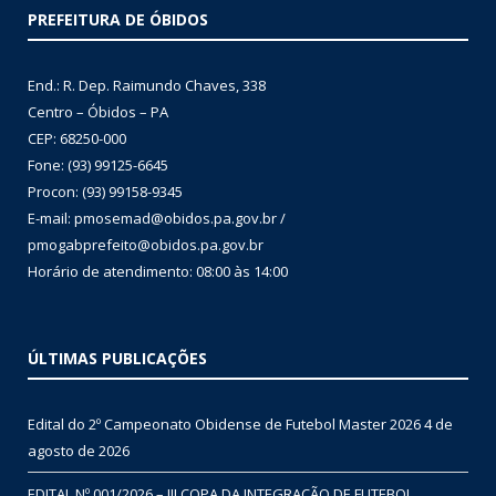
PREFEITURA DE ÓBIDOS
End.: R. Dep. Raimundo Chaves, 338
Centro – Óbidos – PA
CEP: 68250-000
Fone: (93) 99125-6645
Procon: (93) 99158-9345
E-mail: pmosemad@obidos.pa.gov.br /
pmogabprefeito@obidos.pa.gov.br
Horário de atendimento: 08:00 às 14:00
ÚLTIMAS PUBLICAÇÕES
Edital do 2º Campeonato Obidense de Futebol Master 2026
4 de
agosto de 2026
EDITAL Nº 001/2026 – III COPA DA INTEGRAÇÃO DE FUTEBOL