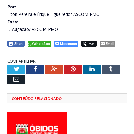
Por:
Elton Pereira e Érique Figueirêdo/ ASCOM-PMO
Foto:
Divulgação/ ASCOM-PMO
WhatsApp
Messenger
Post
Email
Share
COMPARTILHAR:
Twitter
Facebook
Google+
Pinterest
LinkedIn
Tumblr
Email
CONTEÚDO RELACIONADO