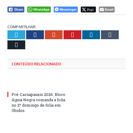
WhatsApp
Messenger
Post
Email
Share
COMPARTILHAR:
Twitter
Facebook
Google+
Pinterest
LinkedIn
Tumblr
Email
CONTEÚDO RELACIONADO
Pré-Carnapauxis 2026: Bloco
Águia Negra comanda a folia
no 2º domingo de folia em
Óbidos