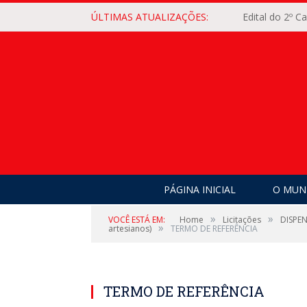
ÚLTIMAS ATUALIZAÇÕES:
Edital do 2º 
PÁGINA INICIAL
O MUNI
»
»
VOCÊ ESTÁ EM:
Home
Licitações
DISPEN
»
artesianos)
TERMO DE REFERÊNCIA
TERMO DE REFERÊNCIA