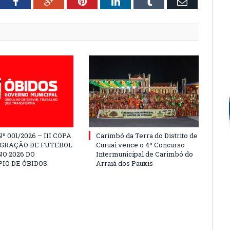
tter
Facebook
Google+
Pinterest
LinkedIn
Tumblr
Email
º 001/2026 – III COPA
Carimbó da Terra do Distrito de
EGRAÇÃO DE FUTEBOL
Curuai vence o 4º Concurso
O 2026 DO
Intermunicipal de Carimbó do
IO DE ÓBIDOS
Arraiá dos Pauxis