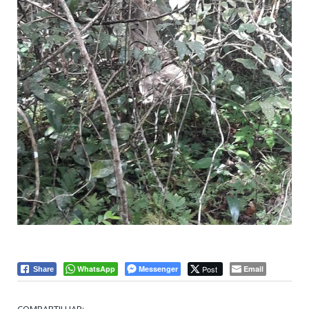
WhatsApp
Messenger
Post
Email
Share
COMPARTILHAR: