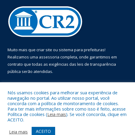
Muito mais que
criar site
ou
sistema para prefeituras
!
Realizamos uma
assessoria
completa, onde garantimos em
contrato que todas as exigências das
leis de transparência
pública
serão atendidas.
Conheça o
PNTP
e o
Radar da Transparência Pública
Nós usamos cookies para melhorar sua experiência de
navegação no portal. Ao utilizar nosso portal, você
concorda com a política de monitoramento de cookies.
Para ter mais informações sobre como isso é feito, acesse
Política de cookies (
Leia mais
). Se você concorda, clique em
Todos os direitos reservados a Prefeitura Municipal de Óbidos.
ACEITO.
Mapa do Site
Acessar Área Administrativa
ACEITO
Leia mais