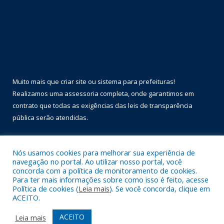
Muito mais que
criar site
ou
sistema para prefeituras
!
Realizamos uma
assessoria
completa, onde garantimos em
contrato que todas as exigências das
leis de transparência
pública
serão atendidas.
Conheça o
PNTP
e o
Radar da Transparência Pública
Nós usamos cookies para melhorar sua experiência de
navegação no portal. Ao utilizar nosso portal, você
concorda com a política de monitoramento de cookies.
Para ter mais informações sobre como isso é feito, acesse
Política de cookies (
Leia mais
). Se você concorda, clique em
Todos os direitos reservados a Prefeitura Municipal de Óbidos.
ACEITO.
Mapa do Site
Acessar Área Administrativa
ACEITO
Leia mais