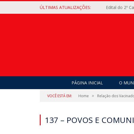
ÚLTIMAS ATUALIZAÇÕES:
Edital do 2º 
PÁGINA INICIAL
O MUNI
»
VOCÊ ESTÁ EM:
Home
Relação dos Vacinad
137 – POVOS E COMUN