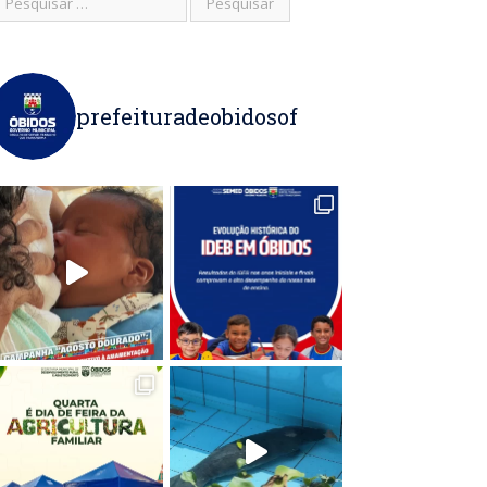
prefeituradeobidosof