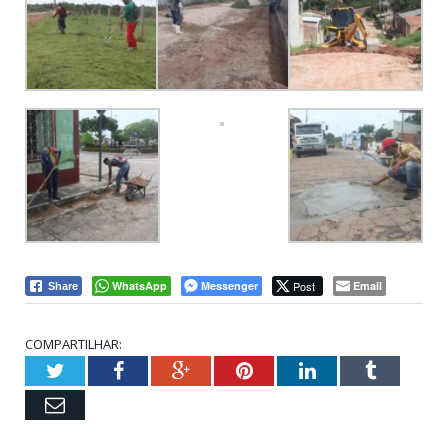
WhatsApp
Messenger
Post
Email
Share
COMPARTILHAR:
Twitter
Facebook
Google+
Pinterest
LinkedIn
Tumblr
Email