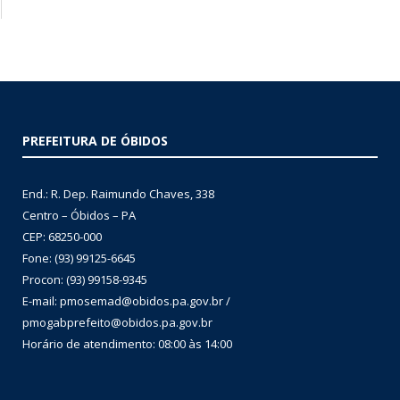
PREFEITURA DE ÓBIDOS
End.: R. Dep. Raimundo Chaves, 338
Centro – Óbidos – PA
CEP: 68250-000
Fone: (93) 99125-6645
Procon: (93) 99158-9345
E-mail: pmosemad@obidos.pa.gov.br /
pmogabprefeito@obidos.pa.gov.br
Horário de atendimento: 08:00 às 14:00