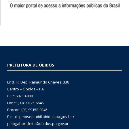
PREFEITURA DE ÓBIDOS
End.: R. Dep. Raimundo Chaves, 338
Centro – Óbidos – PA
CEP: 68250-000
Fone: (93) 99125-6645
Procon: (93) 99158-9345
E-mail: pmosemad@obidos.pa.gov.br /
pmogabprefeito@obidos.pa.gov.br