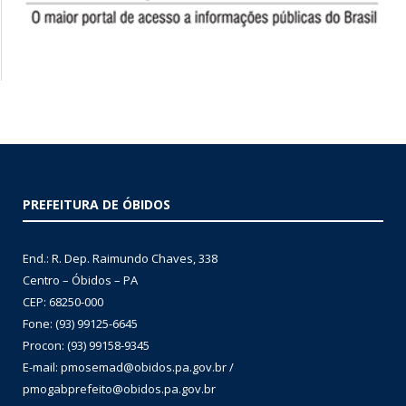
PREFEITURA DE ÓBIDOS
End.: R. Dep. Raimundo Chaves, 338
Centro – Óbidos – PA
CEP: 68250-000
Fone: (93) 99125-6645
Procon: (93) 99158-9345
E-mail: pmosemad@obidos.pa.gov.br /
pmogabprefeito@obidos.pa.gov.br