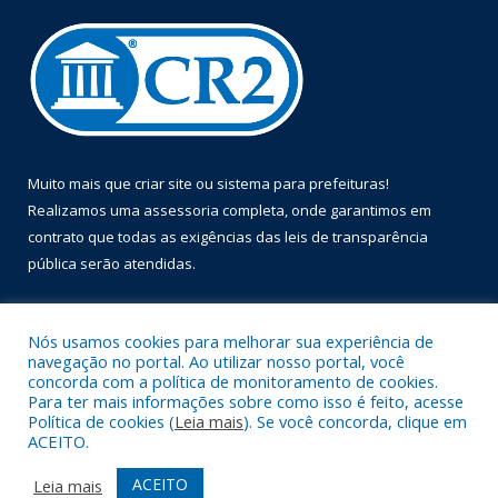
Muito mais que
criar site
ou
sistema para prefeituras
!
Realizamos uma
assessoria
completa, onde garantimos em
contrato que todas as exigências das
leis de transparência
pública
serão atendidas.
Conheça o
PNTP
e o
Radar da Transparência Pública
Nós usamos cookies para melhorar sua experiência de
navegação no portal. Ao utilizar nosso portal, você
concorda com a política de monitoramento de cookies.
Para ter mais informações sobre como isso é feito, acesse
Política de cookies (
Leia mais
). Se você concorda, clique em
Todos os direitos reservados a Prefeitura Municipal de Óbidos.
ACEITO.
Mapa do Site
Acessar Área Administrativa
ACEITO
Leia mais