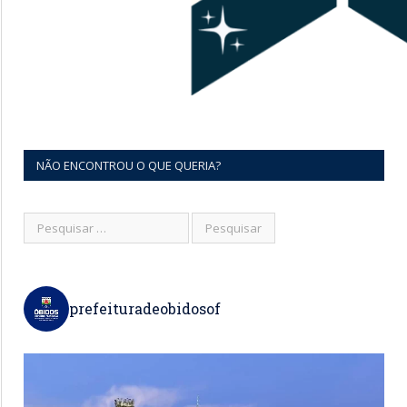
NÃO ENCONTROU O QUE QUERIA?
prefeituradeobidosof