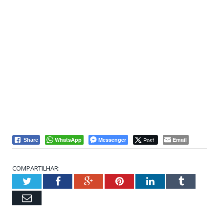
WhatsApp
Messenger
Post
Email
Share
COMPARTILHAR:
Twitter
Facebook
Google+
Pinterest
LinkedIn
Tumblr
Email