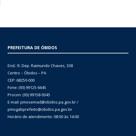
PREFEITURA DE ÓBIDOS
End.: R. Dep. Raimundo Chaves, 338
Centro – Óbidos – PA
CEP: 68250-000
Fone: (93) 99125-6645
Procon: (93) 99158-9345
E-mail: pmosemad@obidos.pa.gov.br /
pmogabprefeito@obidos.pa.gov.br
Horário de atendimento: 08:00 às 14:00