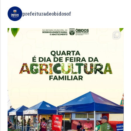
prefeituradeobidosof