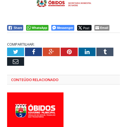
WhatsApp
Messenger
Post
Email
Share
COMPARTILHAR:
Twitter
Facebook
Google+
Pinterest
LinkedIn
Tumblr
Email
CONTEÚDO RELACIONADO