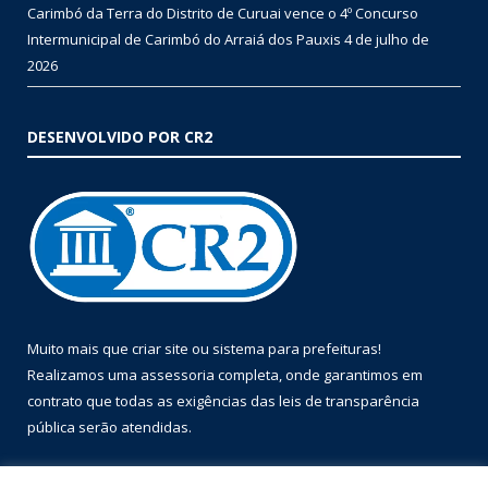
Carimbó da Terra do Distrito de Curuai vence o 4º Concurso
Intermunicipal de Carimbó do Arraiá dos Pauxis
4 de julho de
2026
DESENVOLVIDO POR CR2
Muito mais que
criar site
ou
sistema para prefeituras
!
Realizamos uma
assessoria
completa, onde garantimos em
contrato que todas as exigências das
leis de transparência
pública
serão atendidas.
Conheça o
PNTP
e o
Radar da Transparência Pública