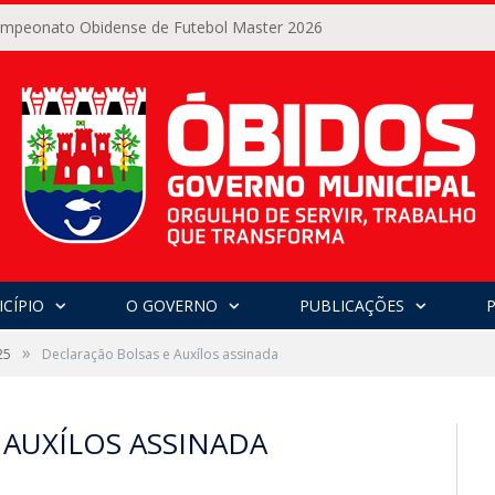
Campeonato Obidense de Futebol Master 2026
CÍPIO
O GOVERNO
PUBLICAÇÕES
»
25
Declaração Bolsas e Auxílos assinada
 AUXÍLOS ASSINADA