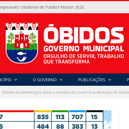
Campeonato Obidense de Futebol Master 2026
CÍPIO
O GOVERNO
PUBLICAÇÕES
Boletim Epidemiológico diário e semanal da Covid-19 no Município de Óbido