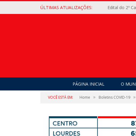
ÚLTIMAS ATUALIZAÇÕES:
Edital do 2º 
PÁGINA INICIAL
O MUNI
»
»
VOCÊ ESTÁ EM:
Home
Boletins COVID-19