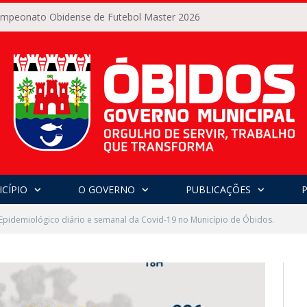
Campeonato Obidense de Futebol Master 2026
CÍPIO
O GOVERNO
PUBLICAÇÕES
Epidemiológico diário e semanal da Covid-19 no Município de Óbidos.