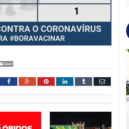
Email
tter
Facebook
Google+
Pinterest
LinkedIn
Tumblr
Email