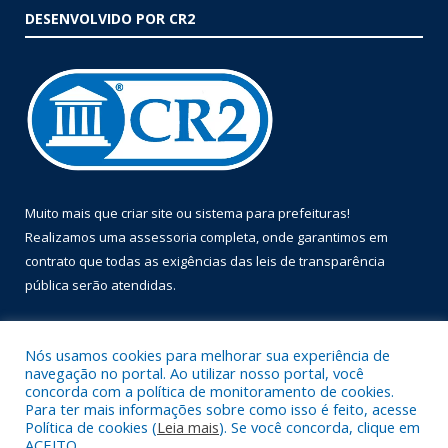
DESENVOLVIDO POR CR2
Muito mais que
criar site
ou
sistema para prefeituras
!
Realizamos uma
assessoria
completa, onde garantimos em
contrato que todas as exigências das
leis de transparência
pública
serão atendidas.
Conheça o
PNTP
e o
Radar da Transparência Pública
Nós usamos cookies para melhorar sua experiência de
navegação no portal. Ao utilizar nosso portal, você
concorda com a política de monitoramento de cookies.
Para ter mais informações sobre como isso é feito, acesse
Política de cookies (
Leia mais
). Se você concorda, clique em
Todos os direitos reservados a Prefeitura Municipal de Óbidos.
ACEITO.