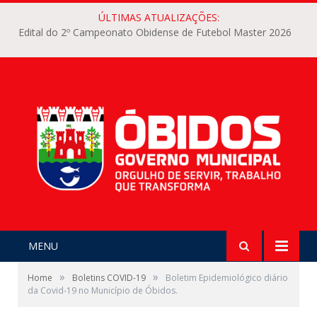
ÚLTIMAS ATUALIZAÇÕES:
Edital do 2º Campeonato Obidense de Futebol Master 2026
MENU
»
»
Home
Boletins COVID-19
Boletim Epidemiológico diário
da Covid-19 no Município de Óbidos.