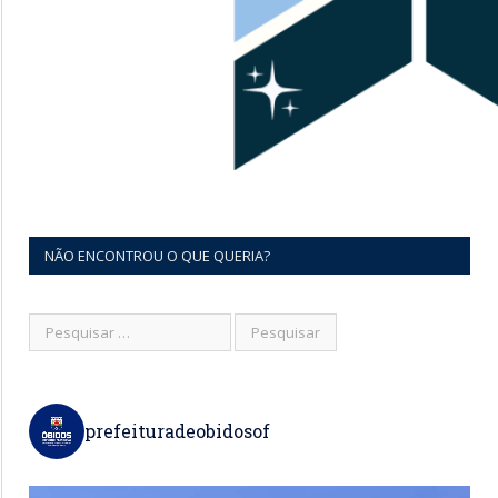
NÃO ENCONTROU O QUE QUERIA?
prefeituradeobidosof