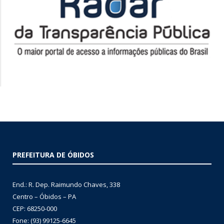
PREFEITURA DE ÓBIDOS
End.: R. Dep. Raimundo Chaves, 338
Centro – Óbidos – PA
CEP: 68250-000
Fone: (93) 99125-6645