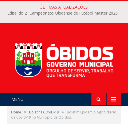
ÚLTIMAS ATUALIZAÇÕES:
Edital do 2º Campeonato Obidense de Futebol Master 2026
MENU
»
»
Home
Boletins COVID-19
Boletim Epidemiológico diário
da Covid-19 no Município de Óbidos.