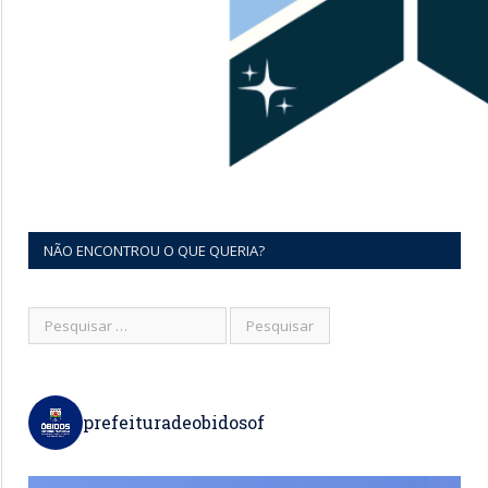
NÃO ENCONTROU O QUE QUERIA?
prefeituradeobidosof