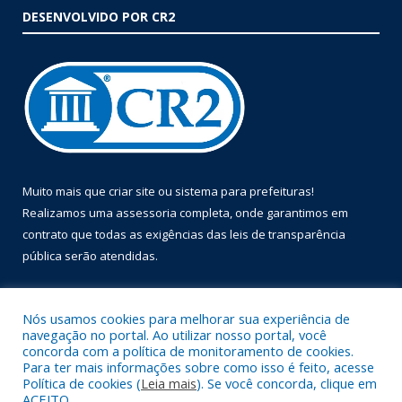
DESENVOLVIDO POR CR2
Muito mais que
criar site
ou
sistema para prefeituras
!
Realizamos uma
assessoria
completa, onde garantimos em
contrato que todas as exigências das
leis de transparência
pública
serão atendidas.
Conheça o
PNTP
e o
Radar da Transparência Pública
Nós usamos cookies para melhorar sua experiência de
navegação no portal. Ao utilizar nosso portal, você
concorda com a política de monitoramento de cookies.
Para ter mais informações sobre como isso é feito, acesse
Política de cookies (
Leia mais
). Se você concorda, clique em
Todos os direitos reservados a Prefeitura Municipal de Óbidos.
ACEITO.