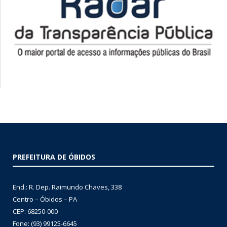
PREFEITURA DE ÓBIDOS
End.: R. Dep. Raimundo Chaves, 338
Centro – Óbidos – PA
CEP: 68250-000
Fone: (93) 99125-6645