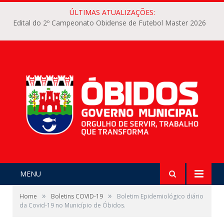
ÚLTIMAS ATUALIZAÇÕES:
Edital do 2º Campeonato Obidense de Futebol Master 2026
MENU
»
»
Home
Boletins COVID-19
Boletim Epidemiológico diário
da Covid-19 no Município de Óbidos.