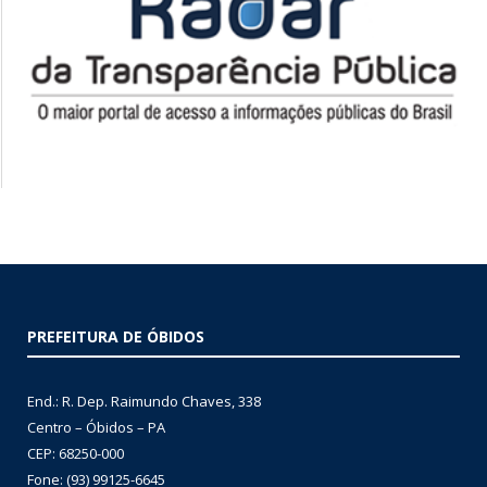
PREFEITURA DE ÓBIDOS
End.: R. Dep. Raimundo Chaves, 338
Centro – Óbidos – PA
CEP: 68250-000
Fone: (93) 99125-6645