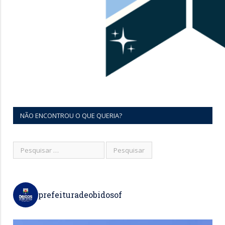
NÃO ENCONTROU O QUE QUERIA?
prefeituradeobidosof