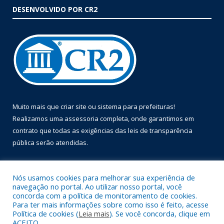
DESENVOLVIDO POR CR2
Muito mais que
criar site
ou
sistema para prefeituras
!
Realizamos uma
assessoria
completa, onde garantimos em
contrato que todas as exigências das
leis de transparência
pública
serão atendidas.
Conheça o
PNTP
e o
Radar da Transparência Pública
Nós usamos cookies para melhorar sua experiência de
navegação no portal. Ao utilizar nosso portal, você
concorda com a política de monitoramento de cookies.
Para ter mais informações sobre como isso é feito, acesse
Política de cookies (
Leia mais
). Se você concorda, clique em
Todos os direitos reservados a Prefeitura Municipal de Óbidos.
ACEITO.