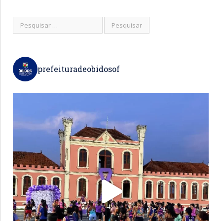
prefeituradeobidosof