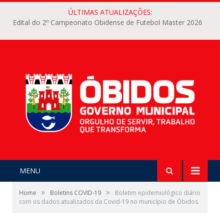
ÚLTIMAS ATUALIZAÇÕES:
Edital do 2º Campeonato Obidense de Futebol Master 2026
MENU
»
»
Home
Boletins COVID-19
Boletim epidemiológico diário
com os dados atualizados da Covid-19 no município de Óbidos.