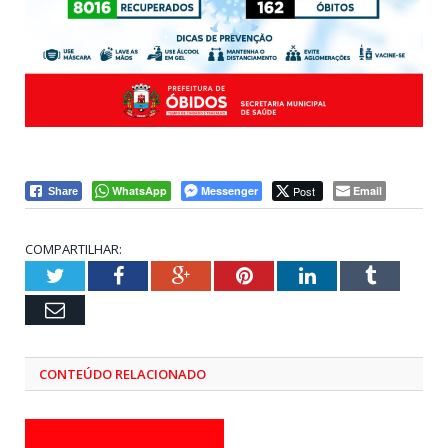
WhatsApp
Messenger
Post
Email
Share
COMPARTILHAR:
Twitter
Facebook
Google+
Pinterest
LinkedIn
Tumblr
Email
CONTEÚDO RELACIONADO