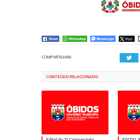
WhatsApp
Messenger
Post
Share
COMPARTILHAR:
Twi
CONTEÚDO RELACIONADO
Edital do 2º Campeonato
EDITAL N