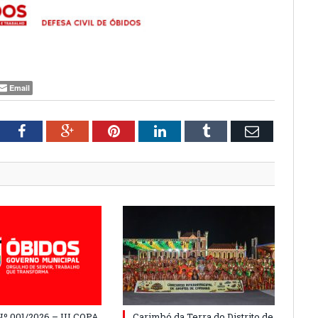
Email
tter
Facebook
Google+
Pinterest
LinkedIn
Tumblr
Email
º 001/2026 – III COPA
Carimbó da Terra do Distrito de