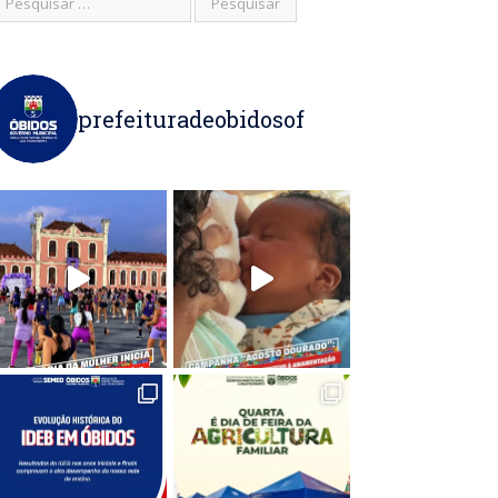
prefeituradeobidosof