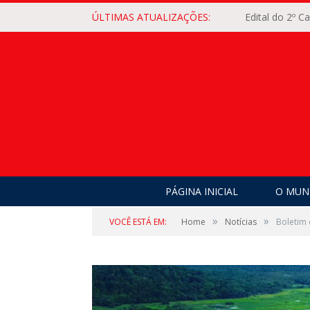
ÚLTIMAS ATUALIZAÇÕES:
Edital do 2º 
PÁGINA INICIAL
O MUNI
»
»
VOCÊ ESTÁ EM:
Home
Notícias
Boletim 