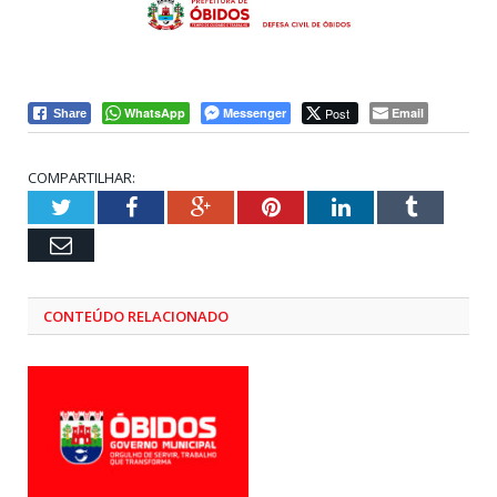
WhatsApp
Messenger
Post
Email
Share
COMPARTILHAR:
Twitter
Facebook
Google+
Pinterest
LinkedIn
Tumblr
Email
CONTEÚDO RELACIONADO