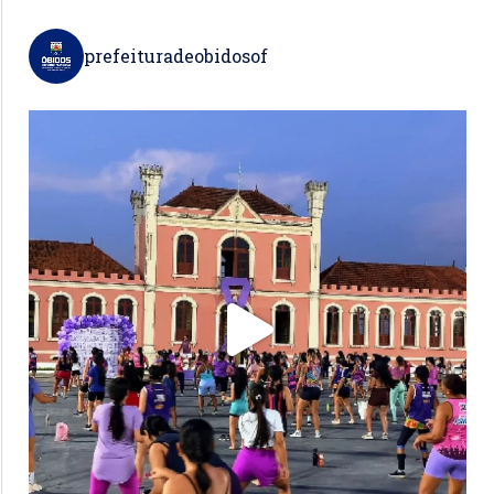
prefeituradeobidosof