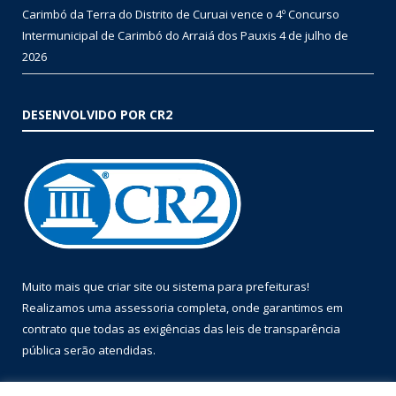
Carimbó da Terra do Distrito de Curuai vence o 4º Concurso
Intermunicipal de Carimbó do Arraiá dos Pauxis
4 de julho de
2026
DESENVOLVIDO POR CR2
Muito mais que
criar site
ou
sistema para prefeituras
!
Realizamos uma
assessoria
completa, onde garantimos em
contrato que todas as exigências das
leis de transparência
pública
serão atendidas.
Conheça o
PNTP
e o
Radar da Transparência Pública