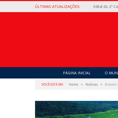
ÚLTIMAS ATUALIZAÇÕES:
Edital do 2º 
PÁGINA INICIAL
O MUNI
»
»
VOCÊ ESTÁ EM:
Home
Notícias
Boletim 