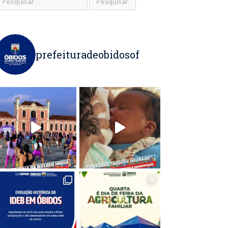
prefeituradeobidosof