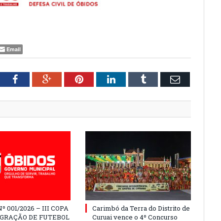
Email
tter
Facebook
Google+
Pinterest
LinkedIn
Tumblr
Email
º 001/2026 – III COPA
Carimbó da Terra do Distrito de
EGRAÇÃO DE FUTEBOL
Curuai vence o 4º Concurso