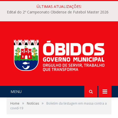
ÚLTIMAS ATUALIZAÇÕES:
Edital do 2º Campeonato Obidense de Futebol Master 2026
MENU
»
»
Home
Notícias
Boletim da testagem em massa contra a
covid-19