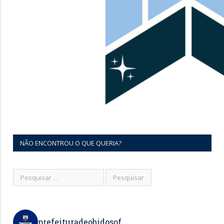
NÃO ENCONTROU O QUE QUERIA?
prefeituradeobidosof