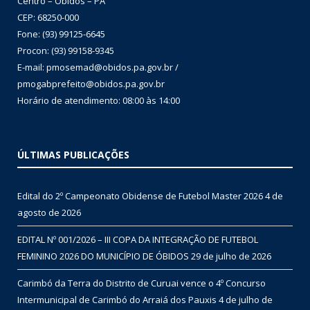
Centro – Óbidos – PA
CEP: 68250-000
Fone: (93) 99125-6645
Procon: (93) 99158-9345
E-mail: pmosemad@obidos.pa.gov.br /
pmogabprefeito@obidos.pa.gov.br
Horário de atendimento: 08:00 às 14:00
ÚLTIMAS PUBLICAÇÕES
Edital do 2º Campeonato Obidense de Futebol Master 2026
4 de
agosto de 2026
EDITAL Nº 001/2026 – III COPA DA INTEGRAÇÃO DE FUTEBOL
FEMININO 2026 DO MUNICÍPIO DE ÓBIDOS
29 de julho de 2026
Carimbó da Terra do Distrito de Curuai vence o 4º Concurso
Intermunicipal de Carimbó do Arraiá dos Pauxis
4 de julho de