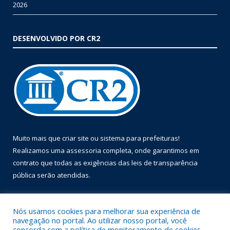
2026
DESENVOLVIDO POR CR2
Muito mais que
criar site
ou
sistema para prefeituras
!
Realizamos uma
assessoria
completa, onde garantimos em
contrato que todas as exigências das
leis de transparência
pública
serão atendidas.
Conheça o
PNTP
e o
Radar da Transparência Pública
Nós usamos cookies para melhorar sua experiência de
navegação no portal. Ao utilizar nosso portal, você
concorda com a política de monitoramento de cookies.