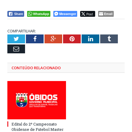
WhatsApp
Messenger
Post
Email
Share
COMPARTILHAR:
Twitter
Facebook
Google+
Pinterest
LinkedIn
Tumblr
Email
CONTEÚDO RELACIONADO
Edital do 2º Campeonato
Obidense de Futebol Master